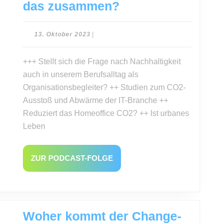
Moderne
das zusammen?
Arbeitswelt
und
13.
13. Oktober 2023
|
Oktober
Nachhaltigkeit
2023
+++ Stellt sich die Frage nach Nachhaltigkeit
–
auch in unserem Berufsalltag als
wie
Organisationsbegleiter? ++ Studien zum CO2-
passt
Ausstoß und Abwärme der IT-Branche ++
das
Reduziert das Homeoffice CO2? ++ Ist urbanes
zusammen?
Leben
ZUR
ZUR PODCAST-FOLGE
PODCAST-
FOLGE
Woher kommt der Change-