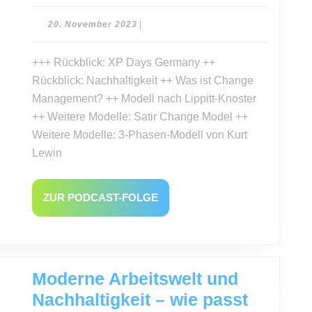
Management
20.
20. November 2023
|
November
2023
+++ Rückblick: XP Days Germany ++
Rückblick: Nachhaltigkeit ++ Was ist Change
Management? ++ Modell nach Lippitt-Knoster
++ Weitere Modelle: Satir Change Model ++
Weitere Modelle: 3-Phasen-Modell von Kurt
Lewin
ZUR
ZUR PODCAST-FOLGE
PODCAST-
FOLGE
Moderne Arbeitswelt und
Nachhaltigkeit – wie passt