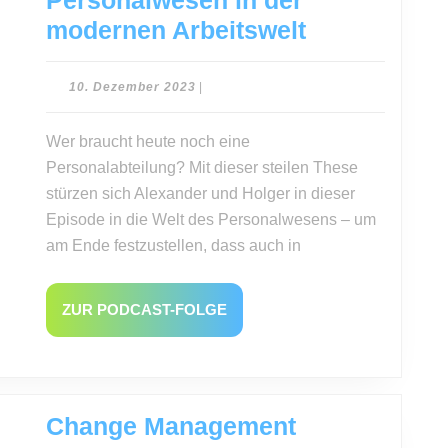
Personalwesen in der
Quo
modernen Arbeitswelt
vadis,
HR?
10.
10. Dezember 2023
|
Dezember
Personalwe
2023
Wer braucht heute noch eine
in
Personalabteilung? Mit dieser steilen These
der
stürzen sich Alexander und Holger in dieser
modernen
Episode in die Welt des Personalwesens – um
Arbeitswelt
am Ende festzustellen, dass auch in
ZUR
ZUR PODCAST-FOLGE
PODCAST-
FOLGE
Change
Change Management