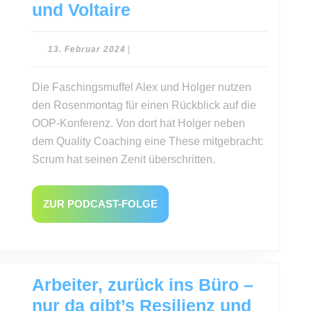
OOP,
und Voltaire
VUCA,
BANI,
13.
13. Februar 2024
|
Februar
JTIA
2024
Die Faschingsmuffel Alex und Holger nutzen
…
den Rosenmontag für einen Rückblick auf die
und
OOP-Konferenz. Von dort hat Holger neben
Voltaire
dem Quality Coaching eine These mitgebracht:
Scrum hat seinen Zenit überschritten.
ZUR
ZUR PODCAST-FOLGE
PODCAST-
FOLGE
Arbeiter, zurück ins Büro –
nur da gibt’s Resilienz und