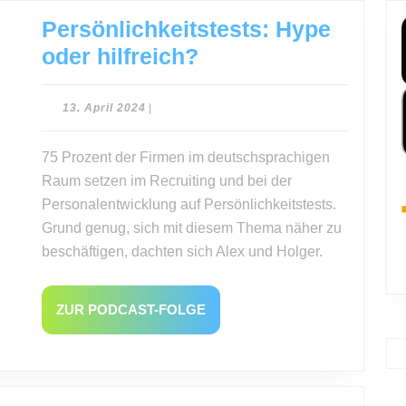
Persönlichkeitstests: Hype
Persönlichkeitstest
oder hilfreich?
Hype
oder
13.
13. April 2024
|
April
hilfreich?
2024
75 Prozent der Firmen im deutschsprachigen
Raum setzen im Recruiting und bei der
Personalentwicklung auf Persönlichkeitstests.
Grund genug, sich mit diesem Thema näher zu
beschäftigen, dachten sich Alex und Holger.
ZUR
ZUR PODCAST-FOLGE
PODCAST-
FOLGE