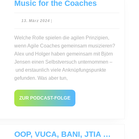
Music
Music for the Coaches
for
the
13.
13. März 2024
|
März
Coaches
2024
Welche Rolle spielen die agilen Prinzipien,
wenn Agile Coaches gemeinsam musizieren?
Alex und Holger haben gemeinsam mit Björn
Jensen einen Selbstversuch unternommen –
und erstaunlich viele Anknüpfungspunkte
gefunden. Was aber tun,
ZUR
ZUR PODCAST-FOLGE
PODCAST-
FOLGE
OOP, VUCA, BANI, JTIA …