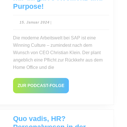
Arbeiter,
Purpose!
zurück
ins
15.
15. Januar 2024
|
Januar
Büro
2024
Die moderne Arbeitswelt bei SAP ist eine
–
Winning Culture – zumindest nach dem
nur
Wunsch von CEO Christian Klein. Der plant
da
angeblich eine Pflicht zur Rückkehr aus dem
gibt’s
Home Office und die
Resilienz
und
ZUR
ZUR PODCAST-FOLGE
Purpose!
PODCAST-
FOLGE
Quo vadis, HR?