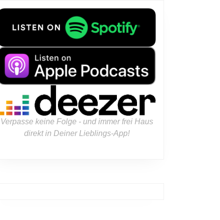
s:
Verpasse keine Folge - und immer frei Haus
direkt in Deiner Lieblings-App!