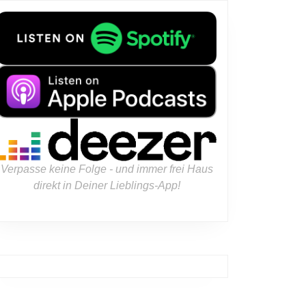
Verpasse keine Folge - und immer frei Haus
direkt in Deiner Lieblings-App!