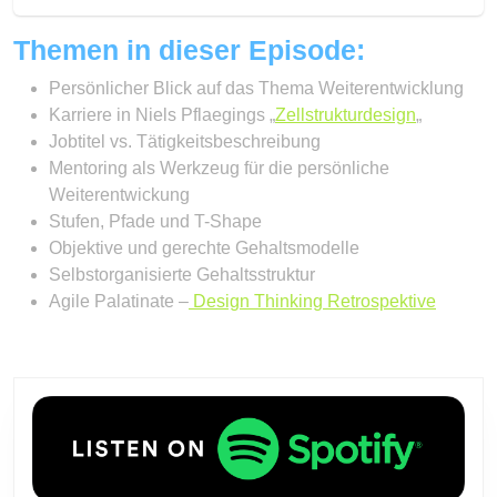
Themen in dieser Episode:
Persönlicher Blick auf das Thema Weiterentwicklung
Karriere in Niels Pflaegings „
Zellstrukturdesign
„
Jobtitel vs. Tätigkeitsbeschreibung
Mentoring als Werkzeug für die persönliche
Weiterentwickung
Stufen, Pfade und T-Shape
Objektive und gerechte Gehaltsmodelle
Selbstorganisierte Gehaltsstruktur
Agile Palatinate –
Design Thinking Retrospektive