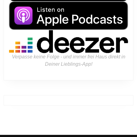
Verpasse keine Folge - und immer frei Haus direkt in
Deiner Lieblings-App!